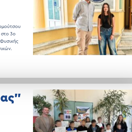
αρμούτσου
 στο 3ο
 Φυσικής
ικών.
ας”