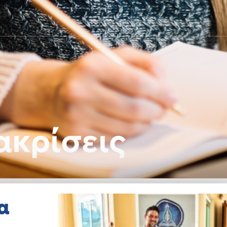
ακρίσεις
α