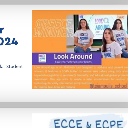
r
024
lar Student