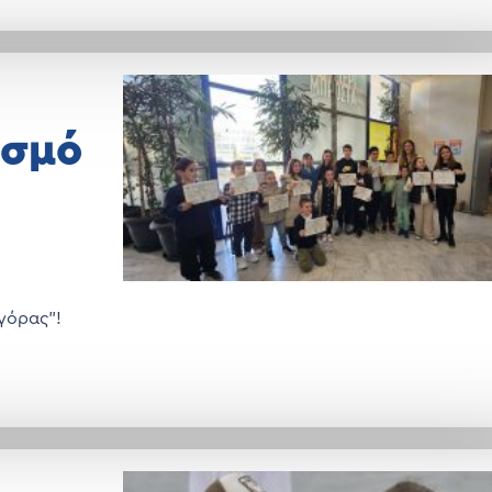
ισμό
γόρας"!