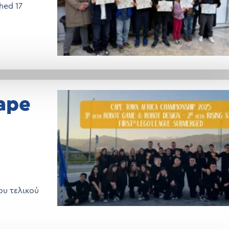
hed 17
25
ape
ου τελικού