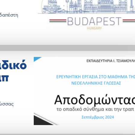
υδαπέστη
δικό
απ
λώσσας