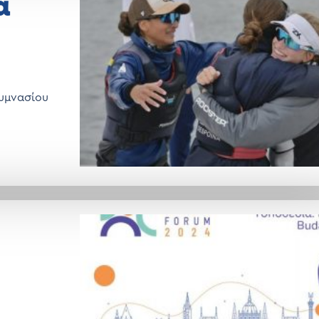
α
Γυμνασίου