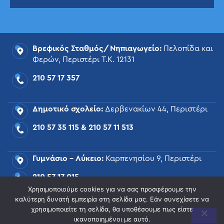
Βρεφικός Σταθμός/Νηπιαγωγείο:
Πελοπίδα και
Φερών, Περιστέρι Τ.Κ. 12131
210 57 17 357
Δημοτικό σχολείο:
Δερβενακίων 44, Περιστέρι
210 57 35 115
&
210 57 11 513
Γυμνάσιο – Λύκειο:
Καρπενησίου 9, Περιστέρι
210 57 17 015
Χρησιμοποιούμε cookies για να σας προσφέρουμε την
καλύτερη δυνατή εμπειρία στη σελίδα μας. Εάν συνεχίσετε να
mail@tsiamoulis.gr
χρησιμοποιείτε τη σελίδα, θα υποθέσουμε πως είστε
ικανοποιημένοι με αυτό.