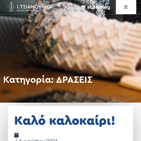
eLearning
Κατηγορία:
ΔΡΑΣΕΙΣ
Καλό καλοκαίρι!