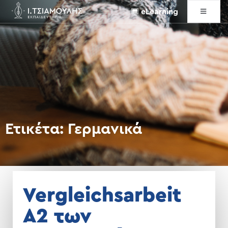
eLearning
Ετικέτα:
Γερμανικά
Vergleichsarbeit
Α2 των