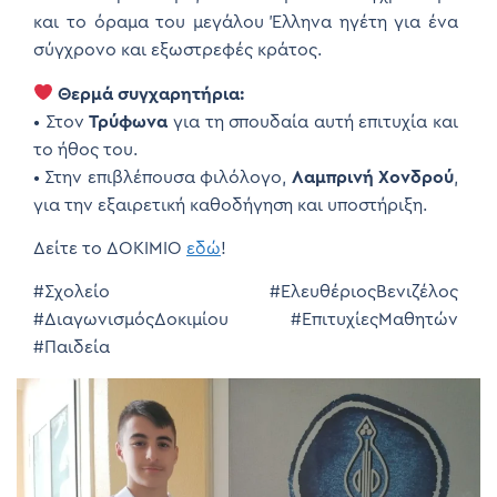
και το όραμα του μεγάλου Έλληνα ηγέτη για ένα
σύγχρονο και εξωστρεφές κράτος.
Θερμά συγχαρητήρια:
• Στον
Τρύφωνα
για τη σπουδαία αυτή επιτυχία και
το ήθος του.
• Στην επιβλέπουσα φιλόλογο,
Λαμπρινή Χονδρού
,
για την εξαιρετική καθοδήγηση και υποστήριξη.
Δείτε το ΔΟΚΙΜΙΟ
εδώ
!
#Σχολείο #ΕλευθέριοςΒενιζέλος
#ΔιαγωνισμόςΔοκιμίου #ΕπιτυχίεςΜαθητών
#Παιδεία