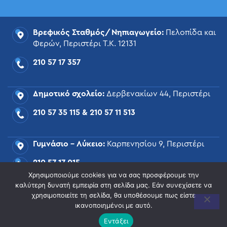
Βρεφικός Σταθμός/Νηπιαγωγείο:
Πελοπίδα και
Φερών, Περιστέρι Τ.Κ. 12131
210 57 17 357
Δημοτικό σχολείο:
Δερβενακίων 44, Περιστέρι
210 57 35 115
&
210 57 11 513
Γυμνάσιο – Λύκειο:
Καρπενησίου 9, Περιστέρι
210 57 17 015
Χρησιμοποιούμε cookies για να σας προσφέρουμε την
καλύτερη δυνατή εμπειρία στη σελίδα μας. Εάν συνεχίσετε να
mail@tsiamoulis.gr
χρησιμοποιείτε τη σελίδα, θα υποθέσουμε πως είστε
ικανοποιημένοι με αυτό.
Εντάξει
Όροι Χρήσης
Θέσεις Εργασίας
Πολιτική Cookies