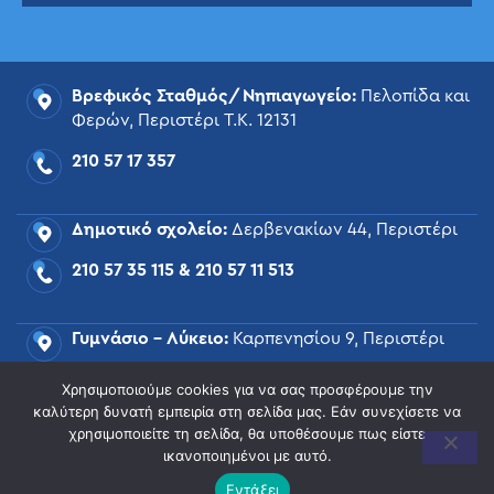
Βρεφικός Σταθμός/Νηπιαγωγείο:
Πελοπίδα και
Φερών, Περιστέρι Τ.Κ. 12131
210 57 17 357
Δημοτικό σχολείο:
Δερβενακίων 44, Περιστέρι
210 57 35 115
&
210 57 11 513
Γυμνάσιο – Λύκειο:
Καρπενησίου 9, Περιστέρι
210 57 17 015
Χρησιμοποιούμε cookies για να σας προσφέρουμε την
καλύτερη δυνατή εμπειρία στη σελίδα μας. Εάν συνεχίσετε να
χρησιμοποιείτε τη σελίδα, θα υποθέσουμε πως είστε
mail@tsiamoulis.gr
ικανοποιημένοι με αυτό.
Εντάξει