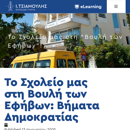
eLearning
Το Σχολείο μας στη “Βουλή των
Εφήβων”!
Το Σχολείο μας
στη Βουλή των
Εφήβων: Βήματα
Δημοκρατίας
Published
13 Ιανουαρίου 2025