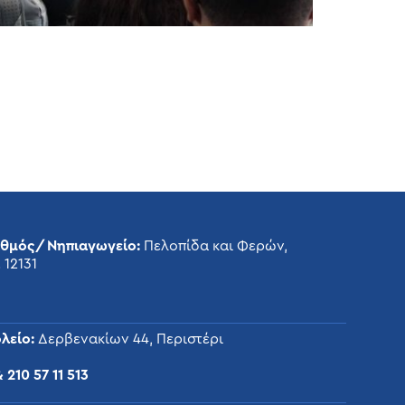
αθμός/Νηπιαγωγείο:
Πελοπίδα και Φερών,
 12131
λείο:
Δερβενακίων 44, Περιστέρι
&
210 57 11 513