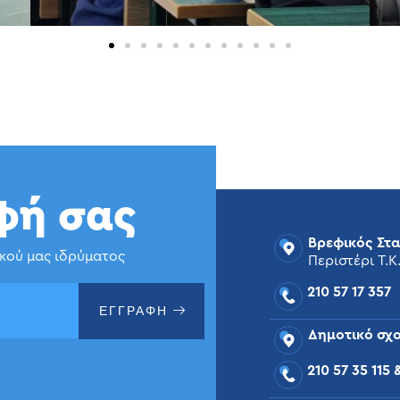
φή σας
Βρεφικός Στ
ικού μας ιδρύματος
Περιστέρι Τ.Κ.
210 57 17 357
ΕΓΓΡΑΦΗ
Δημοτικό σχο
210 57 35 115