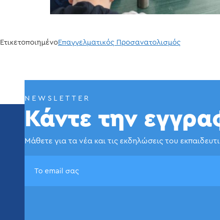
Ετικετοποιημένο
Επαγγελματικός Προσανατολισμός
NEWSLETTER
Κάντε την εγγρα
Μάθετε για τα νέα και τις εκδηλώσεις του εκπαιδευτ